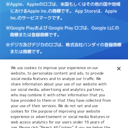
※Apple、Appleのロゴは、米国もしくはその他の国や地域
におけるApple Inc.の商標です。
App Storeは、Apple
Inc.のサービスマークです。
※Google Playおよび Google Play ロゴは、Google LLCの
商標または登録商標です。
※デジカ及びデジカのロゴは、株式会社バンダイの登録商標
または商標です。
We use cookies to improve your experience on our
Cookies
推奨環境について
website, to personalize content and ads, to provide
Settings
social media features and to analyze our traffic. We
share information about your use of our website with
our social media, advertising and analytics partners,
プライバシーポリシー
プライバシーノーティス
who may combine it with other information that you
have provided to them or that they have collected from
your use of their services. We do not set and use
cookies for the purpose of improving your website
お問い合わせ
experience or advertisement or social media features or
web access analytics for our users under 16 years of
age. Please click “Reject All Cookies” if you are below the