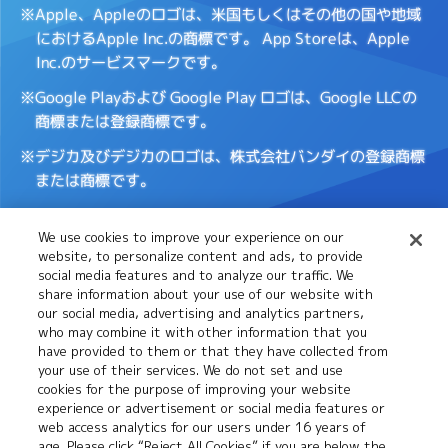
※Apple、Appleのロゴは、米国もしくはその他の国や地域
におけるApple Inc.の商標です。
App Storeは、Apple
Inc.のサービスマークです。
※Google Playおよび Google Play ロゴは、Google LLCの
商標または登録商標です。
※デジカ及びデジカのロゴは、株式会社バンダイの登録商標
または商標です。
We use cookies to improve your experience on our
Cookies
推奨環境について
website, to personalize content and ads, to provide
Settings
social media features and to analyze our traffic. We
share information about your use of our website with
our social media, advertising and analytics partners,
プライバシーポリシー
プライバシーノーティス
who may combine it with other information that you
have provided to them or that they have collected from
your use of their services. We do not set and use
cookies for the purpose of improving your website
お問い合わせ
experience or advertisement or social media features or
web access analytics for our users under 16 years of
age. Please click “Reject All Cookies” if you are below the