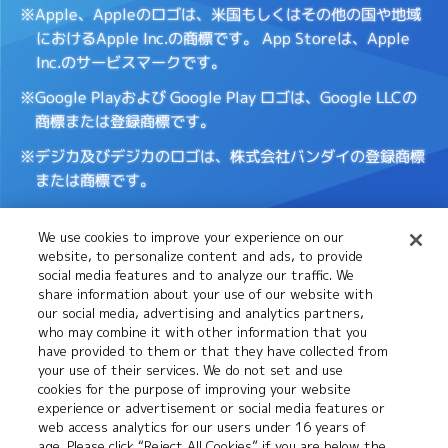
※Apple、Appleのロゴは、米国もしくはその他の国や地域
におけるApple Inc.の商標です。
App Storeは、Apple
Inc.のサービスマークです。
※Google Playおよび Google Play ロゴは、Google LLCの
商標または登録商標です。
※デジカ及びデジカのロゴは、株式会社バンダイの登録商標
または商標です。
We use cookies to improve your experience on our
Cookies
推奨環境について
website, to personalize content and ads, to provide
Settings
social media features and to analyze our traffic. We
share information about your use of our website with
our social media, advertising and analytics partners,
プライバシーポリシー
プライバシーノーティス
who may combine it with other information that you
have provided to them or that they have collected from
your use of their services. We do not set and use
cookies for the purpose of improving your website
お問い合わせ
experience or advertisement or social media features or
web access analytics for our users under 16 years of
age. Please click “Reject All Cookies” if you are below the