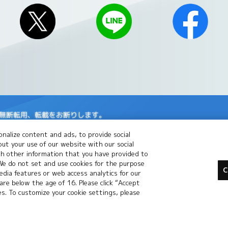
の無断転用、転載をお断りします。
場合がございます。
nalize content and ads, to provide social
le Inc.の商標です。
out your use of our website with our social
th other information that you have provided to
 We do not set and use cookies for the purpose
標または登録商標です。
C
dia features or web access analytics for our
 are below the age of 16. Please click “Accept
標です。
ies. To customize your cookie settings, please
バシーポリシー
プライバシーノーティス