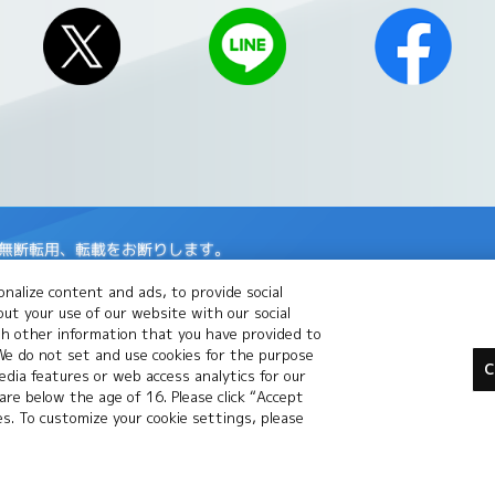
の無断転用、転載をお断りします。
場合がございます。
nalize content and ads, to provide social
le Inc.の商標です。
out your use of our website with our social
th other information that you have provided to
 We do not set and use cookies for the purpose
標または登録商標です。
C
dia features or web access analytics for our
 are below the age of 16. Please click “Accept
標です。
ies. To customize your cookie settings, please
バシーポリシー
プライバシーノーティス