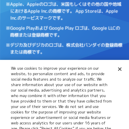
※Apple、Appleのロゴは、米国もしくはその他の国や地域
におけるApple Inc.の商標です。
App Storeは、Apple
Inc.のサービスマークです。
※Google Playおよび Google Play ロゴは、Google LLCの
商標または登録商標です。
※デジカ及びデジカのロゴは、株式会社バンダイの登録商標
または商標です。
We use cookies to improve your experience on our
Cookies
推奨環境について
website, to personalize content and ads, to provide
Settings
social media features and to analyze our traffic. We
share information about your use of our website with
our social media, advertising and analytics partners,
プライバシーポリシー
プライバシーノーティス
who may combine it with other information that you
have provided to them or that they have collected from
your use of their services. We do not set and use
cookies for the purpose of improving your website
お問い合わせ
experience or advertisement or social media features or
web access analytics for our users under 16 years of
age. Please click “Reject All Cookies” if you are below the