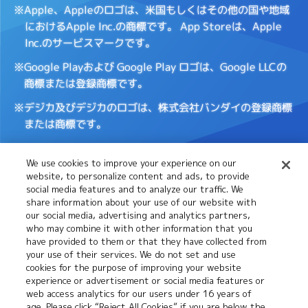
※Apple、Appleのロゴは、米国もしくはその他の国や地域
におけるApple Inc.の商標です。
App Storeは、Apple
Inc.のサービスマークです。
※Google Playおよび Google Play ロゴは、Google LLCの
商標または登録商標です。
※デジカ及びデジカのロゴは、株式会社バンダイの登録商標
または商標です。
We use cookies to improve your experience on our
Cookies
推奨環境について
website, to personalize content and ads, to provide
Settings
social media features and to analyze our traffic. We
share information about your use of our website with
our social media, advertising and analytics partners,
プライバシーポリシー
プライバシーノーティス
who may combine it with other information that you
have provided to them or that they have collected from
your use of their services. We do not set and use
cookies for the purpose of improving your website
お問い合わせ
experience or advertisement or social media features or
web access analytics for our users under 16 years of
age. Please click “Reject All Cookies” if you are below the