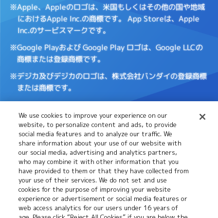
※Apple、Appleのロゴは、米国もしくはその他の国や地域
におけるApple Inc.の商標です。
App Storeは、Apple
Inc.のサービスマークです。
※Google Playおよび Google Play ロゴは、Google LLCの
商標または登録商標です。
※デジカ及びデジカのロゴは、株式会社バンダイの登録商標
または商標です。
We use cookies to improve your experience on our
Cookies
推奨環境について
website, to personalize content and ads, to provide
Settings
social media features and to analyze our traffic. We
share information about your use of our website with
our social media, advertising and analytics partners,
プライバシーポリシー
プライバシーノーティス
who may combine it with other information that you
have provided to them or that they have collected from
your use of their services. We do not set and use
cookies for the purpose of improving your website
お問い合わせ
experience or advertisement or social media features or
web access analytics for our users under 16 years of
age. Please click “Reject All Cookies” if you are below the