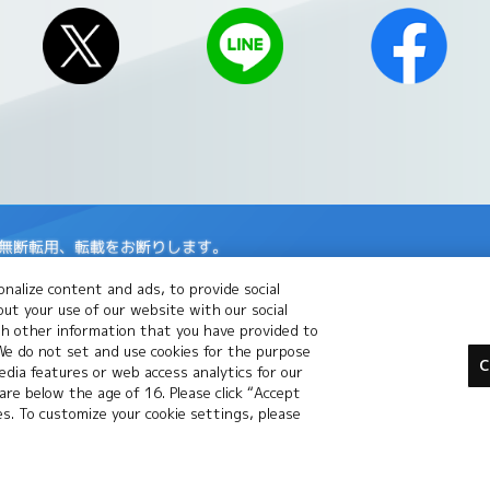
の無断転用、転載をお断りします。
場合がございます。
nalize content and ads, to provide social
le Inc.の商標です。
out your use of our website with our social
th other information that you have provided to
 We do not set and use cookies for the purpose
標または登録商標です。
C
dia features or web access analytics for our
 are below the age of 16. Please click “Accept
標です。
ies. To customize your cookie settings, please
バシーポリシー
プライバシーノーティス