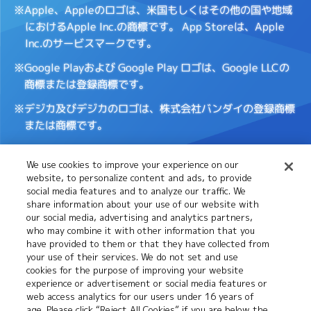
※Apple、Appleのロゴは、米国もしくはその他の国や地域
におけるApple Inc.の商標です。
App Storeは、Apple
Inc.のサービスマークです。
※Google Playおよび Google Play ロゴは、Google LLCの
商標または登録商標です。
※デジカ及びデジカのロゴは、株式会社バンダイの登録商標
または商標です。
We use cookies to improve your experience on our
Cookies
推奨環境について
website, to personalize content and ads, to provide
Settings
social media features and to analyze our traffic. We
share information about your use of our website with
our social media, advertising and analytics partners,
プライバシーポリシー
プライバシーノーティス
who may combine it with other information that you
have provided to them or that they have collected from
your use of their services. We do not set and use
cookies for the purpose of improving your website
お問い合わせ
experience or advertisement or social media features or
web access analytics for our users under 16 years of
age. Please click “Reject All Cookies” if you are below the