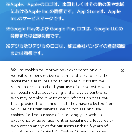
※Apple、Appleのロゴは、米国もしくはその他の国や地域
におけるApple Inc.の商標です。
App Storeは、Apple
Inc.のサービスマークです。
※Google Playおよび Google Play ロゴは、Google LLCの
商標または登録商標です。
※デジカ及びデジカのロゴは、株式会社バンダイの登録商標
または商標です。
We use cookies to improve your experience on our
Cookies
推奨環境について
website, to personalize content and ads, to provide
Settings
social media features and to analyze our traffic. We
share information about your use of our website with
our social media, advertising and analytics partners,
プライバシーポリシー
プライバシーノーティス
who may combine it with other information that you
have provided to them or that they have collected from
your use of their services. We do not set and use
cookies for the purpose of improving your website
お問い合わせ
experience or advertisement or social media features or
web access analytics for our users under 16 years of
age. Please click “Reject All Cookies” if you are below the