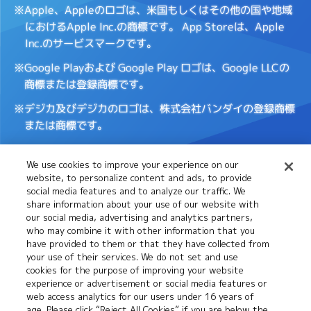
※Apple、Appleのロゴは、米国もしくはその他の国や地域
におけるApple Inc.の商標です。
App Storeは、Apple
Inc.のサービスマークです。
※Google Playおよび Google Play ロゴは、Google LLCの
商標または登録商標です。
※デジカ及びデジカのロゴは、株式会社バンダイの登録商標
または商標です。
We use cookies to improve your experience on our
Cookies
推奨環境について
website, to personalize content and ads, to provide
Settings
social media features and to analyze our traffic. We
share information about your use of our website with
our social media, advertising and analytics partners,
プライバシーポリシー
プライバシーノーティス
who may combine it with other information that you
have provided to them or that they have collected from
your use of their services. We do not set and use
cookies for the purpose of improving your website
お問い合わせ
experience or advertisement or social media features or
web access analytics for our users under 16 years of
age. Please click “Reject All Cookies” if you are below the