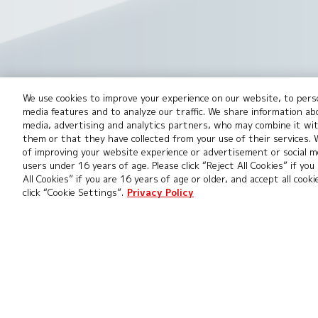
We use cookies to improve your experience on our website, to perso
このwebサイトに掲載されているすべての画像・テキスト・データ
media features and to analyze our traffic. We share information ab
開発中につき、本サイトで使用している画像と実際の商品とは異なる
media, advertising and analytics partners, who may combine it wi
them or that they have collected from your use of their services.
※Apple、Appleのロゴは、米国もしくはその他の国や地域におけるApp
of improving your website experience or advertisement or social me
App Storeは、Apple Inc.のサービスマークです。
users under 16 years of age. Please click “Reject All Cookies” if you
All Cookies” if you are 16 years of age or older, and accept all cook
※Google Playおよび Google Play ロゴは、Google LLCの商
click “Cookie Settings”.
Privacy Policy
※デジカ及びデジカのロゴは、株式会社バンダイの登録商標または商
推奨環境について
Cookies Settings
プライ
お問い合わせ