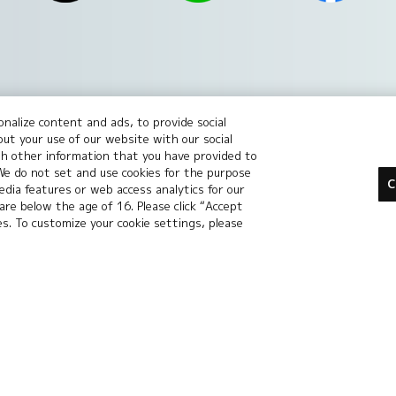
nalize content and ads, to provide social
の無断転用、転載をお断りします。
out your use of our website with our social
場合がございます。
th other information that you have provided to
 We do not set and use cookies for the purpose
le Inc.の商標です。
C
dia features or web access analytics for our
 are below the age of 16. Please click “Accept
ies. To customize your cookie settings, please
標または登録商標です。
標です。
バシーポリシー
プライバシーノーティス