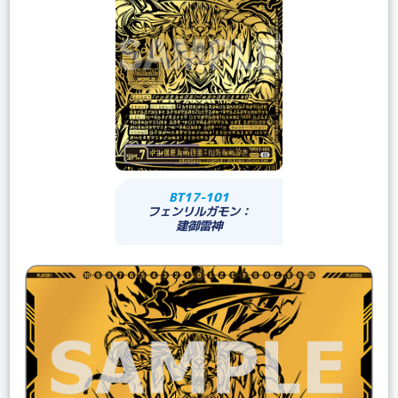
BT17-101
フェンリルガモン：
建御雷神