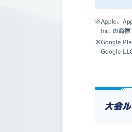
※Apple、
Inc. の商
※Google Pl
Google
大会ル