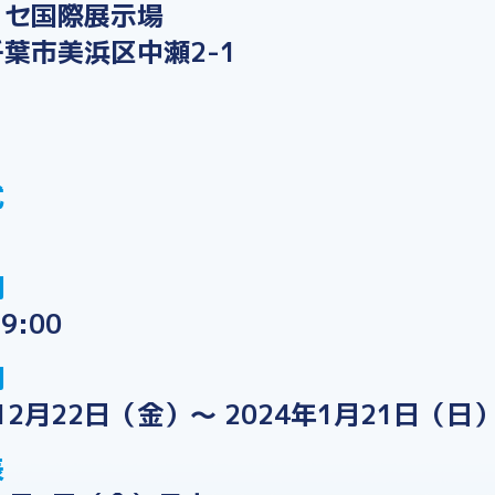
ッセ国際展示場
葉市美浜区中瀬2-1
式
間
 9:00
間
年12月22日（金）～ 2024年1月21日（日
表