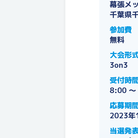
幕張メ
千葉県千
参加費
無料
大会形
3on3
受付時
8:00 ～
応募期
2023
当選発