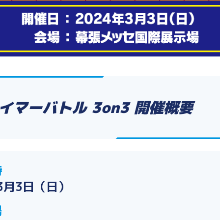
イマーバトル 3on3 開催概要
時
年3月3日（日）
場