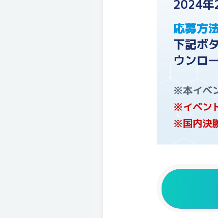
2024
応募方
下記ボタ
ウンロ
※本イベ
※イベン
※国内決