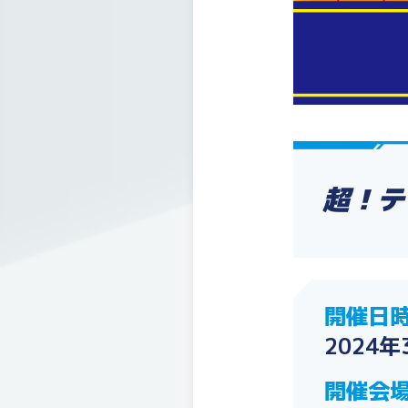
超！テ
開催日
2024
開催会