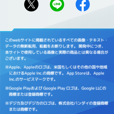
このwebサイトに掲載されているすべての画像・テキスト・
データの無断転用、転載をお断りします。
開発中につき、
本サイトで使用している画像と実際の商品とは異なる場合が
ございます。
※Apple、Appleのロゴは、米国もしくはその他の国や地域
におけるApple Inc.の商標です。
App Storeは、Apple
Inc.のサービスマークです。
※Google Playおよび Google Play ロゴは、Google LLCの
商標または登録商標です。
※デジカ及びデジカのロゴは、株式会社バンダイの登録商標
または商標です。