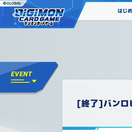
はじ
[終了]バン