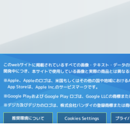
このwebサイトに掲載されているすべての画像・テキスト・データ
開発中につき、本サイトで使用している画像と実際の商品とは異なる
※Apple、Appleのロゴは、米国もしくはその他の国や地域におけるApp
App Storeは、Apple Inc.のサービスマークです。
※Google Playおよび Google Play ロゴは、Google LLCの商
※デジカ及びデジカのロゴは、株式会社バンダイの登録商標または商
推奨環境について
Cookies Settings
プライ