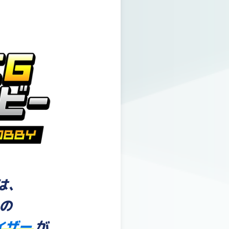
は、
の
イザー
が