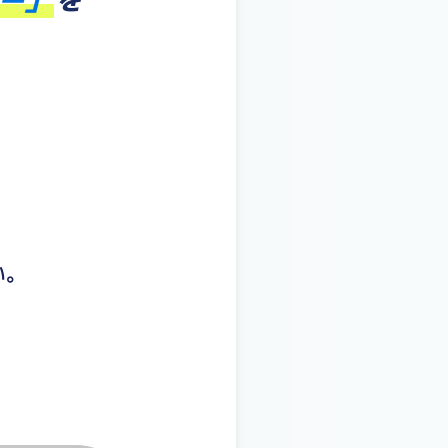
ビー」
を
い。