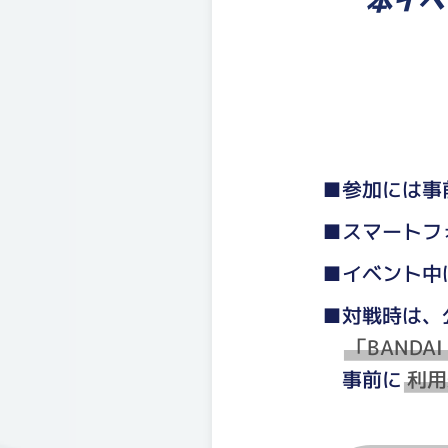
本イベ
■参加には事
■スマートフ
■イベント中
■対戦時は、
「BANDAI
事前に
利用