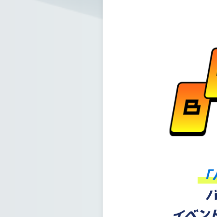
「
イベン