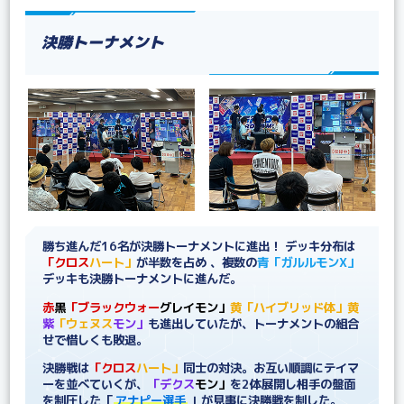
決勝トーナメント
勝ち進んだ16名が決勝トーナメントに進出！ デッキ分布は
「クロス
ハート」
が半数を占め 、複数の
青
「ガルルモンX」
デッキも決勝トーナメントに進んだ。
赤
黒
「ブラックウォー
グレイモン」
黄
「ハイブリッド体」
黄
紫
「ウェヌス
モン」
も進出していたが、トーナメントの組合
せで惜しくも敗退。
決勝戦は
「クロス
ハート」
同士の対決。お互い順調にテイマ
ーを並べていくが、
「デクス
モン」
を2体展開し相手の盤面
を制圧した「
アナピー選手
」が見事に決勝戦を制した。