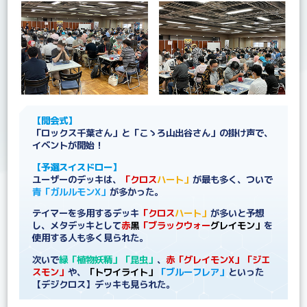
【開会式】
「ロックス千葉さん」と「こゝろ山出谷さん」の掛け声で、
イベントが開始！
【予選スイスドロー】
ユーザーのデッキは、
「クロス
ハート」
が最も多く、ついで
青
「ガルルモンX」
が多かった。
テイマーを多用するデッキ
「クロス
ハート」
が多いと予想
し、メタデッキとして
赤
黒
「ブラックウォー
グレイモン」
を
使用する人も多く見られた。
次いで
緑
「植物妖精」
「昆虫」
、
赤
「グレイモンX」
「ジエ
スモン」
や、
「トワイライト」
「ブルーフレア」
といった
【デジクロス】デッキも見られた。