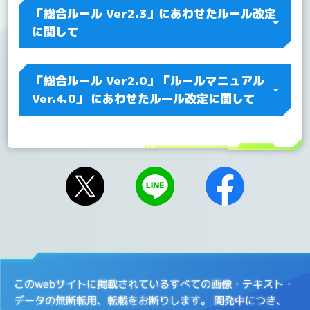
「総合ルール Ver2.3」にあわせたルール改定
に関して
「総合ルール Ver2.0」「ルールマニュアル
Ver.4.0」 にあわせたルール改定に関して
このwebサイトに掲載されているすべての画像・テキスト・
データの無断転用、転載をお断りします。
開発中につき、