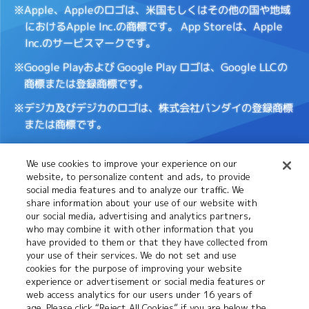
※Apple、Appleのロゴは、米国もしくはその他の国や地域
におけるApple Inc.の商標です。
App Storeは、Apple
Inc.のサービスマークです。
※Google Playおよび Google Play ロゴは、Google LLCの
商標または登録商標です。
※デジカ及びデジカのロゴは、株式会社バンダイの登録商標
または商標です。
We use cookies to improve your experience on our
Cookies
推奨環境について
website, to personalize content and ads, to provide
Settings
social media features and to analyze our traffic. We
share information about your use of our website with
our social media, advertising and analytics partners,
プライバシーポリシー
プライバシーノーティス
who may combine it with other information that you
have provided to them or that they have collected from
your use of their services. We do not set and use
cookies for the purpose of improving your website
お問い合わせ
experience or advertisement or social media features or
web access analytics for our users under 16 years of
age. Please click “Reject All Cookies” if you are below the