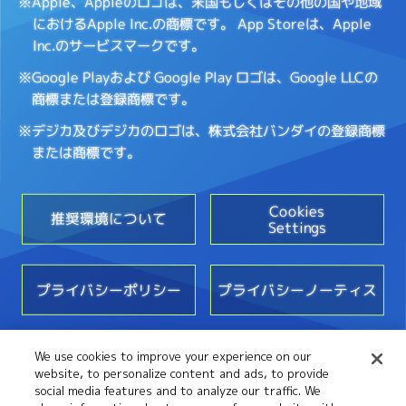
※Apple、Appleのロゴは、米国もしくはその他の国や地域
におけるApple Inc.の商標です。
App Storeは、Apple
Inc.のサービスマークです。
※Google Playおよび Google Play ロゴは、Google LLCの
商標または登録商標です。
※デジカ及びデジカのロゴは、株式会社バンダイの登録商標
または商標です。
Cookies
推奨環境について
Settings
プライバシーポリシー
プライバシーノーティス
We use cookies to improve your experience on our
お問い合わせ
website, to personalize content and ads, to provide
social media features and to analyze our traffic. We