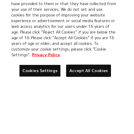
have provided to them or that they have collected from
商標または登録商標です。
your use of their services. We do not set and use
※デジカ及びデジカのロゴは、株式会社バンダイの登録商標
cookies for the purpose of improving your website
experience or advertisement or social media features or
または商標です。
web access analytics for our users under 16 years of
age. Please click “Reject All Cookies” if you are below the
age of 16. Please click “Accept All Cookies” if you are 16
Cookies
推奨環境について
years of age or older, and accept all cookies. To
Settings
customize your cookie settings, please click “Cookie
Settings”.
Privacy Policy
プライバシーポリシー
プライバシーノーティス
Cookies Settings
Accept All Cookies
お問い合わせ