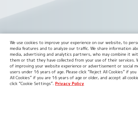
We use cookies to improve your experience on our website, to perso
このwebサイトに掲載されているすべての画像・テキスト・データ
media features and to analyze our traffic. We share information ab
開発中につき、本サイトで使用している画像と実際の商品とは異なる
media, advertising and analytics partners, who may combine it wi
them or that they have collected from your use of their services.
※Apple、Appleのロゴは、米国もしくはその他の国や地域におけるApp
of improving your website experience or advertisement or social me
App Storeは、Apple Inc.のサービスマークです。
users under 16 years of age. Please click “Reject All Cookies” if you
All Cookies” if you are 16 years of age or older, and accept all cook
※Google Playおよび Google Play ロゴは、Google LLCの商
click “Cookie Settings”.
Privacy Policy
※デジカ及びデジカのロゴは、株式会社バンダイの登録商標または商
推奨環境について
Cookies Settings
プライ
お問い合わせ