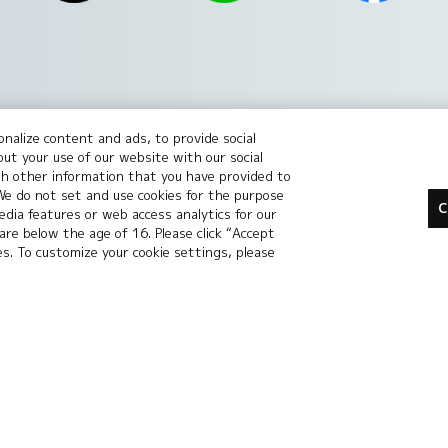
nalize content and ads, to provide social
の無断転用、転載をお断りします。
out your use of our website with our social
場合がございます。
th other information that you have provided to
 We do not set and use cookies for the purpose
le Inc.の商標です。
C
dia features or web access analytics for our
 are below the age of 16. Please click “Accept
ies. To customize your cookie settings, please
標または登録商標です。
標です。
バシーポリシー
プライバシーノーティス