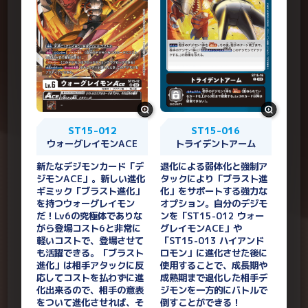
ST15-012
ST15-016
ウォーグレイモンACE
トライデントアーム
新たなデジモンカード「デ
退化による弱体化と強制ア
ジモンACE」。新しい進化
タックにより「ブラスト進
ギミック「ブラスト進化」
化」をサポートする強力な
を持つウォーグレイモン
オプション。自分のデジモ
だ！Lv6の究極体でありな
ンを「ST15-012 ウォー
がら登場コスト6と非常に
グレイモンACE」や
軽いコストで、登場させて
「ST15-013 ハイアンド
も活躍できる。「ブラスト
ロモン」に進化させた後に
進化」は相手アタックに反
使用することで、成長期や
応してコストを払わずに進
成熟期まで退化した相手デ
化出来るので、相手の意表
ジモンを一方的にバトルで
をついて進化させれば、そ
倒すことができる！