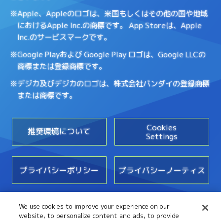
※Apple、Appleのロゴは、米国もしくはその他の国や地域
におけるApple Inc.の商標です。
App Storeは、Apple
Inc.のサービスマークです。
※Google Playおよび Google Play ロゴは、Google LLCの
商標または登録商標です。
※デジカ及びデジカのロゴは、株式会社バンダイの登録商標
または商標です。
Cookies
推奨環境について
Settings
プライバシーポリシー
プライバシーノーティス
We use cookies to improve your experience on our
お問い合わせ
website, to personalize content and ads, to provide