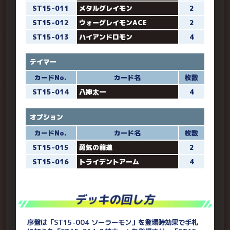
ST15-011
メタルグレイモン
2
ST15-012
ウォーグレイモンACE
2
ST15-013
ハイアンドロモン
4
テイマー
カードNo.
カード名
枚数
ST15-014
八神太一
4
オプション
カードNo.
カード名
枚数
ST15-015
勇気の前進
2
ST15-016
トライデントアーム
4
序盤は「ST15-004 ソーラーモン」を登場時効果で手札