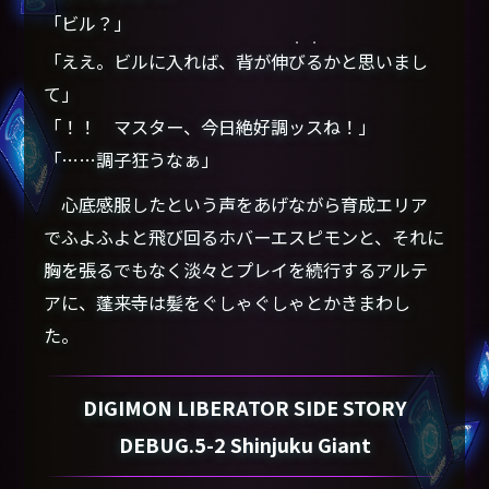
「ビル？」
・・
「ええ。ビルに入れば、背が伸
びる
かと思いまし
て」
「！！ マスター、今日絶好調ッスね！」
「……調子狂うなぁ」
心底感服したという声をあげながら育成エリア
でふよふよと飛び回るホバーエスピモンと、それに
胸を張るでもなく淡々とプレイを続行するアルテ
アに、蓬来寺は髪をぐしゃぐしゃとかきまわし
た。
DIGIMON LIBERATOR SIDE STORY
DEBUG.5-2 Shinjuku Giant