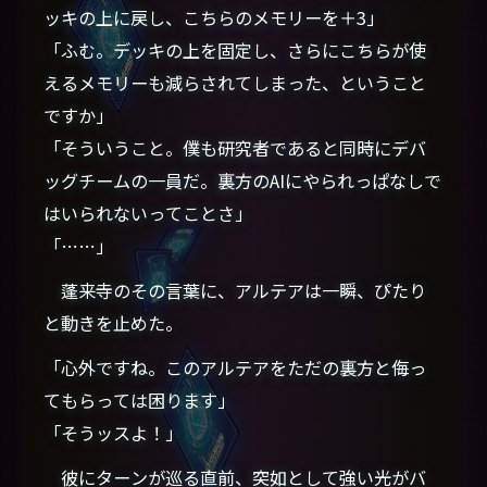
ッキの上に戻し、こちらのメモリーを＋3」
「ふむ。デッキの上を固定し、さらにこちらが使
えるメモリーも減らされてしまった、ということ
ですか」
「そういうこと。僕も研究者であると同時にデバ
ッグチームの一員だ。裏方のAIにやられっぱなしで
はいられないってことさ」
「……」
蓬来寺のその言葉に、アルテアは一瞬、ぴたり
と動きを止めた。
「心外ですね。このアルテアをただの裏方と侮っ
てもらっては困ります」
「そうッスよ！」
彼にターンが巡る直前、突如として強い光がバ