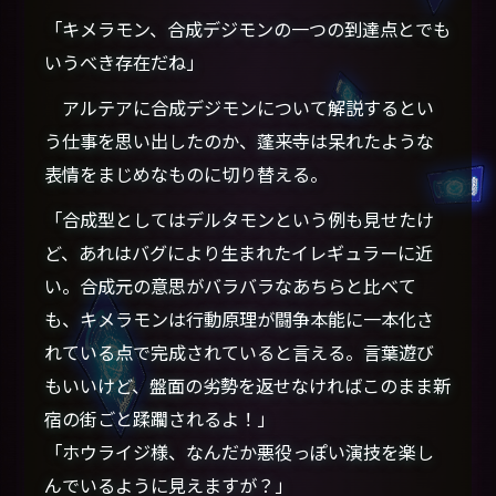
「キメラモン、合成デジモンの一つの到達点とでも
いうべき存在だね」
アルテアに合成デジモンについて解説するとい
う仕事を思い出したのか、蓬来寺は呆れたような
表情をまじめなものに切り替える。
「合成型としてはデルタモンという例も見せたけ
ど、あれはバグにより生まれたイレギュラーに近
い。合成元の意思がバラバラなあちらと比べて
も、キメラモンは行動原理が闘争本能に一本化さ
れている点で完成されていると言える。言葉遊び
もいいけど、盤面の劣勢を返せなければこのまま新
宿の街ごと蹂躙されるよ！」
「ホウライジ様、なんだか悪役っぽい演技を楽し
んでいるように見えますが？」