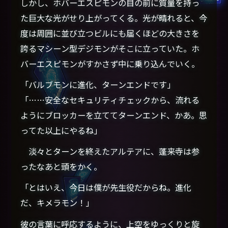
しかし、ホバーエスピモンの目の前に質量を持っ
た巨大な光がせり上がってくる。光が晴れると、今
度は周囲に並び立つビルにも届くほどの大きさを
誇るマシーン型デジモンがそこに立っていた。ホ
バーエスピモンがすかさず中に乗り込んでいく。
「バルブモンに進化、ターンエンドです」
「……安全なセキュリティチェックから、流れる
ようにブロッカーを立ててターンエンド、かあ。思
ってた以上にやるね」
淡々とターンを終えたアルテアに、蓬来寺は参
ったなあと頭をかく。
「とはいえ、今日は僕が先生役だからね。進化
だ、キメラモン！」
彼の言葉に呼応するように、上空をゆっくりと旋