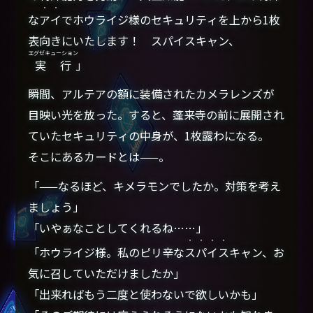
・・
な
アイ
でホウライジ様のセキュリティを上から1枚
表向きにいたします！ スパイスキャン、
エグゼキューション
実行
」
瞬間、アルテアの額に装備されたカメラレンズが
目映い光を放った。すると、蓬来寺の前に展開され
ていたセキュリティの中身が、1枚露わになる。
そこにあるカードとは——。
「——なるほど、キメラモンでしたか。対策を考え
ましょう」
「いやぁなことしてくれるね……」
・・・・
「ホウライジ様。私のピリ辛な
スパイス
キャン、お
気に召していただけましたか」
「出来ればもう二度と使わないで欲しいかも」