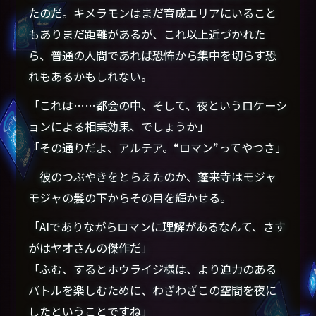
たのだ。キメラモンはまだ育成エリアにいること
もありまだ距離があるが、これ以上近づかれた
ら、普通の人間であれば恐怖から集中を切らす恐
れもあるかもしれない。
「これは……都会の中、そして、夜というロケーシ
ョンによる相乗効果、でしょうか」
「その通りだよ、アルテア。“ロマン”ってやつさ」
彼のつぶやきをとらえたのか、蓬来寺はモジャ
モジャの髪の下からその目を輝かせる。
「AIでありながらロマンに理解があるなんて、さす
がはヤオさんの傑作だ」
「ふむ、するとホウライジ様は、より迫力のある
バトルを楽しむために、わざわざこの空間を夜に
したということですね」