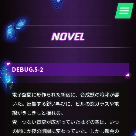
DEBUG.5-2
電子空間に形作られた新宿に、合成獣の咆哮が響
いた。反響する鋭い叫びに、ビルの窓ガラスや電
線がきしきしと揺れる。
雲一つない青空が広がっていたはずの空は、いつ
の間にか夜の暗闇に変わっていた。しかし都会の