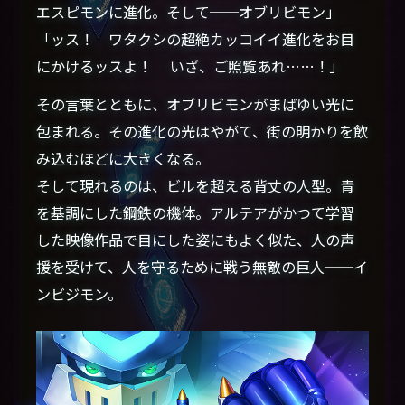
エスピモンに進化。そして──オブリビモン」
「ッス！ ワタクシの超絶カッコイイ進化をお目
にかけるッスよ！ いざ、ご照覧あれ……！」
その言葉とともに、オブリビモンがまばゆい光に
包まれる。その進化の光はやがて、街の明かりを飲
み込むほどに大きくなる。
そして現れるのは、ビルを超える背丈の人型。青
を基調にした鋼鉄の機体。アルテアがかつて学習
した映像作品で目にした姿にもよく似た、人の声
援を受けて、人を守るために戦う無敵の巨人──イ
ンビジモン。