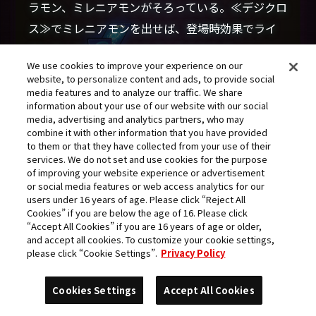
ラモン、ミレニアモンがそろっている。≪デジクロ
ス≫でミレニアモンを出せば、登場時効果でライ
デンモンを消滅させられる。そうすれば──」
We use cookies to improve your experience on our
しかし、アルテアは静かに首を振った。
website, to personalize content and ads, to provide social
media features and to analyze our traffic. We share
information about your use of our website with our social
「残念ですが、ライデンモンの効果で進化元から
media, advertising and analytics partners, who may
オブリビモンを脱出させます。そしてあなたのター
combine it with other information that you have provided
to them or that they have collected from your use of their
ンの終わり、インビジモンが盾から現れます。あな
services. We do not set and use cookies for the purpose
たの最後のセキュリティも表向きだ。」
of improving your website experience or advertisement
or social media features or web access analytics for our
「……」
users under 16 years of age. Please click “Reject All
「ゲームセットのようですね。不動にして変幻自
Cookies” if you are below the age of 16. Please click
“Accept All Cookies” if you are 16 years of age or older,
在、インビジブルにしてインビンシブル。私とエ
and accept all cookies. To customize your cookie settings,
please click “Cookie Settings”.
Privacy Policy
スピモンの戦略を、一言で言い表すならば、そう
ですね──」
Cookies Settings
Accept All Cookies
彼はたっぷりと間を持たせて、それから高らかに