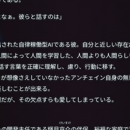
よなぁ。彼らと話すのは」
された自律稼働型AIである彼。自分と近しい存在
人間によって人間を学習した、人間よりも人間らし
話す言葉を正確に理解し、慮り、行動に移す。
が想像さえしていなかったアンチェイン自身の無
楽しむことが出来る。
だが、その欠点すらも愛してしまっている。
けいすけ
の開発主任である輝月
京介
の伴侶。裕福な家庭で