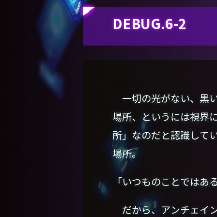
DEBUG.6-2
一切の光がない、黒い
場所、というには視界
所」なのだと認識して
場所。
「いつものことではあ
だから、アンチェイン