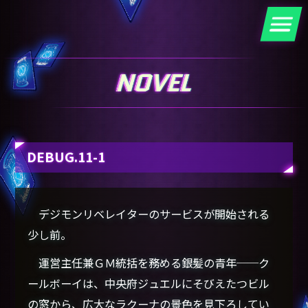
DEBUG.11-1
デジモンリベレイターのサービスが開始される
少し前。
運営主任兼ＧＭ統括を務める銀髪の青年──ク
ールボーイは、中央府ジュエルにそびえたつビル
の窓から、広大なラクーナの景色を見下ろしてい