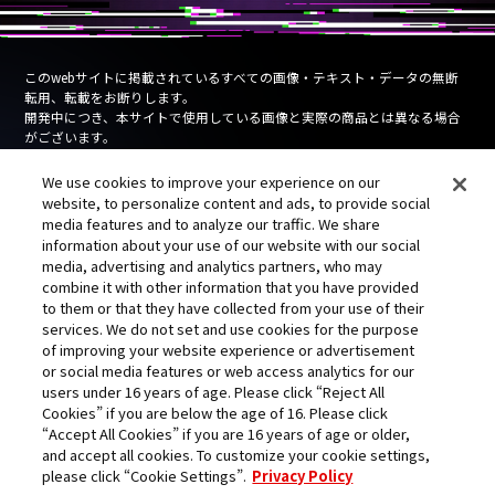
このwebサイトに掲載されているすべての画像・テキスト・データの無断
転用、転載をお断りします。
開発中につき、本サイトで使用している画像と実際の商品とは異なる場合
がございます。
Unauthorized use, reproduction or reprinting of any images, text, or data
We use cookies to improve your experience on our
on this website is prohibited.
website, to personalize content and ads, to provide social
Products are under development and the images on this website may differ
media features and to analyze our traffic. We share
from the actual product.
information about your use of our website with our social
media, advertising and analytics partners, who may
combine it with other information that you have provided
Cookies Settings
プライバシーポリシー
to them or that they have collected from your use of their
services. We do not set and use cookies for the purpose
of improving your website experience or advertisement
or social media features or web access analytics for our
users under 16 years of age. Please click “Reject All
Cookies” if you are below the age of 16. Please click
“Accept All Cookies” if you are 16 years of age or older,
and accept all cookies. To customize your cookie settings,
©本郷あきよし・フジテレビ・東映アニメーション
please click “Cookie Settings”.
Privacy Policy
©本郷あきよし・東映アニメーション