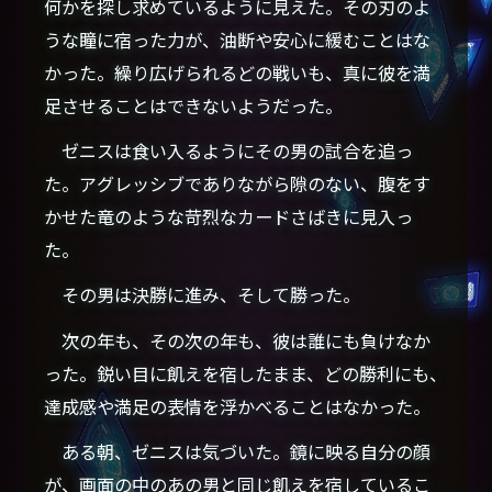
何かを探し求めているように見えた。その刃のよ
うな瞳に宿った力が、油断や安心に緩むことはな
かった。繰り広げられるどの戦いも、真に彼を満
足させることはできないようだった。
ゼニスは食い入るようにその男の試合を追っ
た。アグレッシブでありながら隙のない、腹をす
かせた竜のような苛烈なカードさばきに見入っ
た。
その男は決勝に進み、そして勝った。
次の年も、その次の年も、彼は誰にも負けなか
った。鋭い目に飢えを宿したまま、どの勝利にも、
達成感や満足の表情を浮かべることはなかった。
ある朝、ゼニスは気づいた。鏡に映る自分の顔
が、画面の中のあの男と同じ飢えを宿しているこ