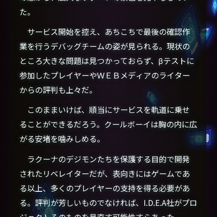
た。
サービス開始を控え、あちこちで最後の確認作
業を行うデバッグチームの姿が見られる。現状の
ところ大きな問題は見つかっておらず、βテストに
参加したプレイヤーやＷＥＢメディアのライター
からの評判も上々だ。
このままいけば、順当にサービスを軌道に乗せ
ることができるだろう。クールボーイは胸の内に広
がる安堵を噛みしめる。
ラクーナのデジモンたちを保護する目的で開発
されたリベレイターだが、表向きにはゲームであ
る以上、多くのプレイヤーの支持を得る必要があ
る。評判が芳しいものでなければ、I.D.E.A社がプロ
ジェクトそのものを見直す可能性すらあった。