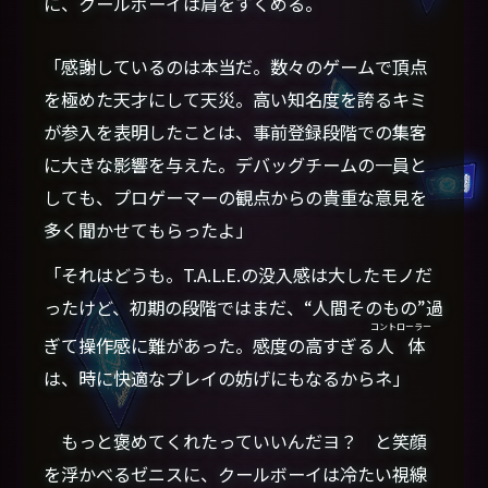
に、クールボーイは肩をすくめる。
「感謝しているのは本当だ。数々のゲームで頂点
を極めた天才にして天災。高い知名度を誇るキミ
が参入を表明したことは、事前登録段階での集客
に大きな影響を与えた。デバッグチームの一員と
しても、プロゲーマーの観点からの貴重な意見を
多く聞かせてもらったよ」
「それはどうも。T.A.L.E.の没入感は大したモノだ
ったけど、初期の段階ではまだ、“人間そのもの”過
コントローラー
ぎて操作感に難があった。感度の高すぎる
人体
は、時に快適なプレイの妨げにもなるからネ」
もっと褒めてくれたっていいんだヨ？ と笑顔
を浮かべるゼニスに、クールボーイは冷たい視線