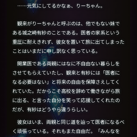
……元気にしてるかなぁ、りーちゃん。
観来がりーちゃんと呼ぶのは、他でもない妹で
ある城之崎有紗のことである。医者の家系という
重圧に耐えきれず、彼女を置いて旅に出てしまった
ことはいまだに申し訳なく思っている。
開業医である両親にはなに不自由ない暮らしを
させてもらえていたし、観来と有紗には「医者に
なる必要はない」と将来の自由を保障さえしてく
れていた。だからこそ高校を辞めて働きながら旅
に出る、と言った自分を笑って応援してくれたの
だが、有紗はどうやら違うらしい。
彼女はいま、両親と同じ道を辿って医者になるべ
く頑張っている。それもまた自由だ。「みんなを