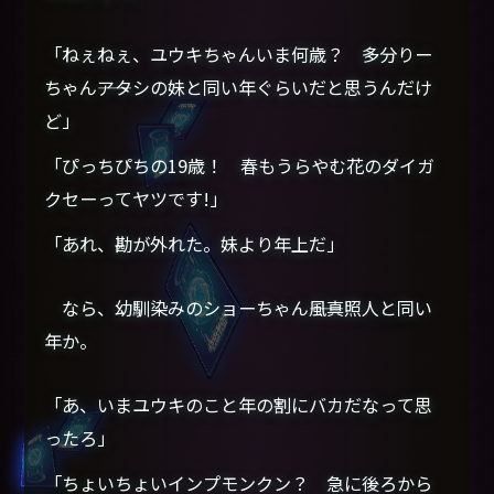
「ねぇねぇ、ユウキちゃんいま何歳？ 多分りー
ちゃん――アタシの妹と同い年ぐらいだと思うんだけ
ど」
「ぴっちぴちの19歳！ 春もうらやむ花のダイガ
クセーってヤツです!」
「あれ、勘が外れた。妹より年上だ」
なら、幼馴染みのショーちゃん――風真照人と同い
年か。
「あ、いまユウキのこと年の割にバカだなって思
ったろ」
「ちょいちょいインプモンクン？ 急に後ろから