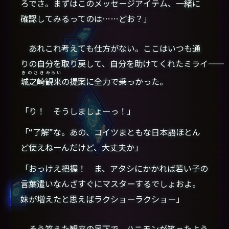
ろでさ。まずはこのメッセージアイテム、一緒に
確認してみるってのは……どお？」
あれこれ考えても仕方がない。ここはいつも通
りの自分を取り戻して、自分を助けてくれたミライ――
きのさき
みらい
城之崎
観来
の提案に全力で乗っかった。
「り！ そうしましょーっ！」
「“了解”な。あの、コイツまともな日本語ほとん
ど使えねーんだけど、大丈夫か」
「おっけえ把握！ ま、アタシにかかれば若い子の
言葉遣いなんざすぐにマスターするでしょおよ。
妹が増えたと思えばラクショーラクショー」
そう答えた観来の足下で、ハニモンが笑ったよう