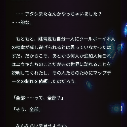
……アタシまたなんかやっちゃいました？
……的な。
もともと、姚青嵐も自分一人にクールボーイ本人
の捜索が成し遂げられるとは思っていなかったは
ずだ。だからこそ、あとから何人か追加人員――これ
はユウキたちのことだ――がこの世界に訪れることを
説明してくれたし、その人たちのためにマップデ
ータの制作を依頼したのだろう。
「全部……って、全部？」
「そう、全部」
なんならいま見せようか。