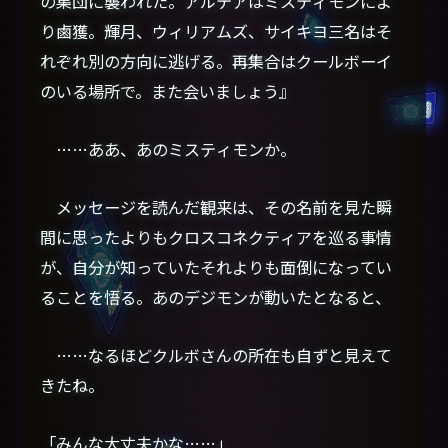
の集団に襲われた。アルテアはミスティモンによ
り鹵獲。輝月、ウィリアムズ、サイキヨ三名はそ
れぞれ別の方向に逃げる。再集合はクールボーイ
のいる場所で。また会いましょう』
……ああ、あのミスティモンか。
メッセージを読んだ観来は、その名前を見た瞬
間に思ったよりもクロスコネクティアを巡る事情
が、自分が知っていたそれよりも面倒になってい
ることを悟る。あのデジモンが動いたとなると、
……なるほどクルボさんの所在も自ずと見えて
きたね。
「みんな大丈夫かな……」