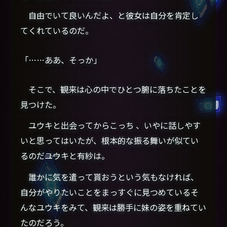
自由でいて良いんだよ、と彼女は自分を肯定し
てくれているのだ。
「……ああ、そっか」
そこで、観来は心の中でひとつ腑に落ちたことを
見つけた。
ユウキと出会ってからこっち 、いやに話しやす
いと思ってはいたが、根本的な振る舞いが似てい
るのだ――ユウキと有紗は。
誰かに気を遣って貰おうという気もなければ、
自分がやりたいことをまっすぐに見つめているそ
んなユウキをみて、観来は勝手に妹の姿を重ねてい
たのだろう。