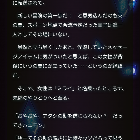
に転送されて。
新しい冒険の第一歩だ！ と意気込んだのも束
の間、スポーン地点で合流予定だった面子は誰一
人としてその場にいない。
呆然と立ち尽くしたあと、浮遊していたメッセー
ジアイテムに気がついたと思えば、この女性が背
後にいつの間にか立っていた……というのが経緯
だ。
そこで、女性は「ミライ」と名乗ったところで、
先述のやりとりへと至る。
「おやおや。アタシの勘を信じられない？ だっ
てさハニモン」
「ゆーてその勘の鋭さには時々ウソだろって思う