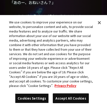
「あのー、おねいさん？」
ユウキが遠慮がちに観来に声をかけるものの、
We use cookies to improve your experience on our
すでに彼女は揺るがぬ意思でD-STORAGEを構えた
website, to personalize content and ads, to provide social
後だった。笑顔を浮かべる観来の表情とは裏腹
media features and to analyze our traffic. We share
information about your use of our website with our social
に、ユウキの胸中には儚げながら不安が広がって
media, advertising and analytics partners, who may
いく。
combine it with other information that you have provided
to them or that they have collected from your use of their
services. We do not set and use cookies for the purpose
「さて……と。そろそろ向こうに帰るタイミング
of improving your website experience or advertisement
or social media features or web access analytics for our
か」
users under 16 years of age. Please click “Reject All
Cookies” if you are below the age of 16. Please click
“Accept All Cookies” if you are 16 years of age or older,
ユウキの呼びかけに応えることなく観来がユニ
and accept all cookies. To customize your cookie settings,
please click “Cookie Settings”.
Privacy Policy
ークエンブレムを起動すると、ハニモンが進化を重
ねていくのが分かる。
Cookies Settings
Accept All Cookies
光に包まれたハニモンはあっという間にレベル