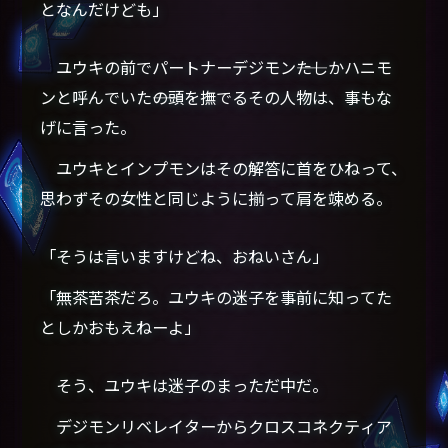
となんだけども」
ユウキの前でパートナーデジモン――たしかハニモ
ンと呼んでいた――の頭を撫でるその人物は、事もな
げに言った。
ユウキとインプモンはその解答に首をひねって、
思わずその女性と同じように揃って肩を竦める。
「そうは言いますけどね、おねいさん」
「無茶苦茶だろ。ユウキの迷子を事前に知ってた
としかおもえねーよ」
そう、ユウキは迷子のまっただ中だ。
デジモンリベレイターからクロスコネクティア