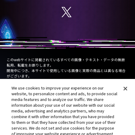
このwebサイトに掲載されているすべての画像・テキスト・データの無断
転用、転載をお断りします。
開発中につき、本サイトで使用している画像と実際の商品とは異なる場合
がございます。
Unauthorized use, reproduction or reprinting of any images, text, or data
We use cookies to improve your experience on our
on this website is prohibited.
website, to personalize content and ads, to provide social
Products are under development and the images on this website may differ
media features and to analyze our traffic. We share
from the actual product.
information about your use of our website with our social
media, advertising and analytics partners, who may
combine it with other information that you have provided
Cookies Settings
プライバシーポリシー
to them or that they have collected from your use of their
services. We do not set and use cookies for the purpose
of improving your website experience or advertisement