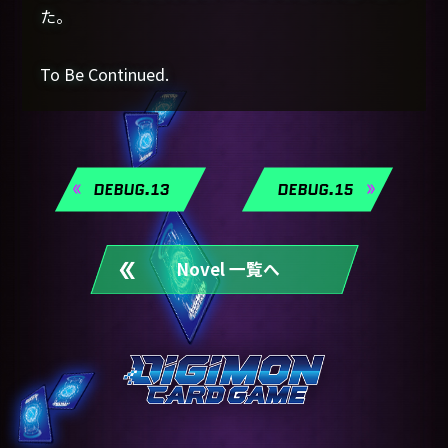
た。
To Be Continued.
DEBUG.13
DEBUG.15
Novel 一覧へ