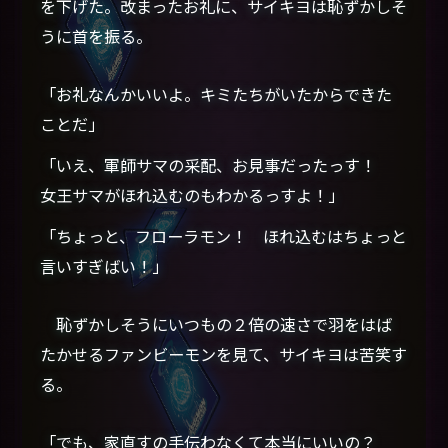
を下げた。改まったお礼に、サイキヨは恥ずかしそ
うに首を振る。
「お礼なんかいいよ。キミたちがいたからできた
ことだ」
「いえ、軍師サマの采配、お見事だったっす！
女王サマがほれ込むのもわかるっすよ！」
「ちょっと、フローラモン！ ほれ込むはちょっと
言いすぎばい！」
恥ずかしそうにいつもの２倍の速さで羽をはば
たかせるファンビーモンを見て、サイキヨは苦笑す
る。
「でも、家直すの手伝わなくて本当にいいの？