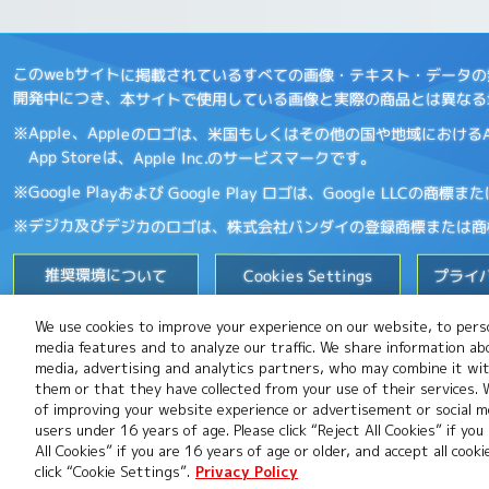
このwebサイトに掲載されているすべての画像・テキスト・データ
開発中につき、本サイトで使用している画像と実際の商品とは異なる
※Apple、Appleのロゴは、米国もしくはその他の国や地域におけるApp
App Storeは、Apple Inc.のサービスマークです。
※Google Playおよび Google Play ロゴは、Google LLCの商
※デジカ及びデジカのロゴは、株式会社バンダイの登録商標または商
推奨環境について
Cookies Settings
プライ
We use cookies to improve your experience on our website, to perso
お問い合わせ
media features and to analyze our traffic. We share information ab
media, advertising and analytics partners, who may combine it wi
them or that they have collected from your use of their services.
of improving your website experience or advertisement or social me
users under 16 years of age. Please click “Reject All Cookies” if you
All Cookies” if you are 16 years of age or older, and accept all cook
click “Cookie Settings”.
Privacy Policy