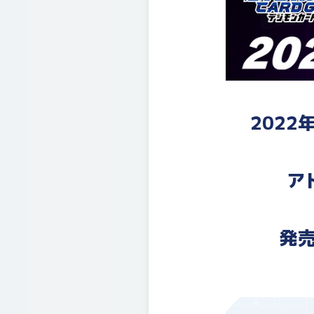
202
ア
発