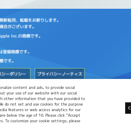
の無断転用、転載をお断りします。
場合がございます。
le Inc.の商標です。
標または登録商標です。
標です。
バシーポリシー
プライバシーノーティス
nalize content and ads, to provide social
out your use of our website with our social
th other information that you have provided to
 We do not set and use cookies for the purpose
C
dia features or web access analytics for our
 are below the age of 16. Please click “Accept
ies. To customize your cookie settings, please