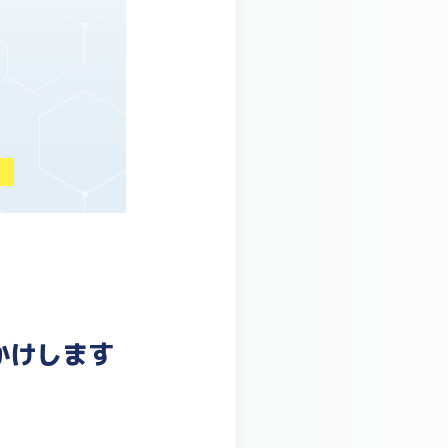
）
かけします