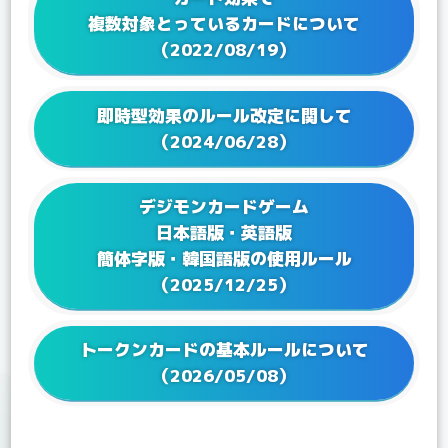
2023/09/28
Q&Aを更新！
複数対象とっているカードについて
2023/08/25
Q&Aを更新！
（2022/08/19）
2023/07/28
Q&Aを更新！
2023/06/23
Q&Aを更新！
即時型効果のルール改定に関して
2023/05/25
Q&Aを更新！
（2024/06/28）
2023/04/21
Q&Aを更新！
2023/02/17
Q&A ブースターパック VSロイヤルナイツ【BT-13】
デジモンカードゲーム
を更新！
日本語版・英語版
2023/01/24
Q&Aを更新！
簡体字版・韓国語版の使用ルール
2022/12/27
Q&Aを更新！
（2025/12/25）
2022/12/16
Q&A テーマブースター オルタナティブビーイング
【EX-04】を更新！
2022/12/16
Q&Aを更新！
トークンカードの基本ルールについて
2022/12/02
Q&A アドバンスデッキ ベルゼブモン【ST-14】を更
（2026/05/08）
新！
2022/11/25
Q&A ブースターパック アクロス・タイム【BT-12】
を更新！