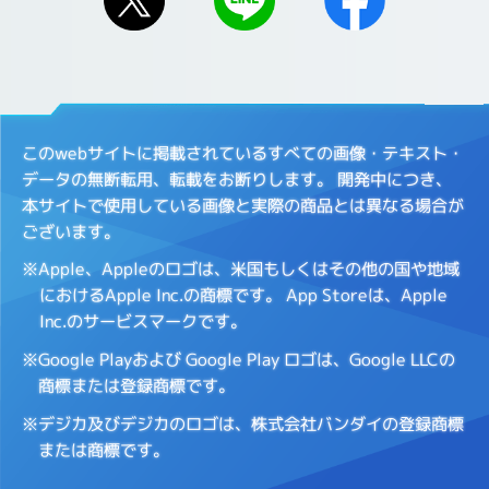
このwebサイトに掲載されているすべての画像・テキスト・
データの無断転用、転載をお断りします。
開発中につき、
本サイトで使用している画像と実際の商品とは異なる場合が
ございます。
※Apple、Appleのロゴは、米国もしくはその他の国や地域
におけるApple Inc.の商標です。
App Storeは、Apple
Inc.のサービスマークです。
※Google Playおよび Google Play ロゴは、Google LLCの
商標または登録商標です。
※デジカ及びデジカのロゴは、株式会社バンダイの登録商標
または商標です。