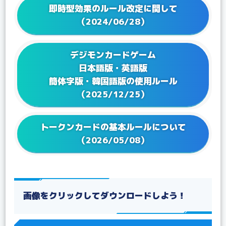
2023/06/23
Q&Aを更新！
即時型効果のルール改定に関して
2023/05/25
Q&Aを更新！
（2024/06/28）
2023/04/21
Q&Aを更新！
2023/02/17
Q&A ブースターパック VSロイヤルナイツ【BT-13】
デジモンカードゲーム
を更新！
日本語版・英語版
2023/01/24
Q&Aを更新！
簡体字版・韓国語版の使用ルール
2022/12/27
Q&Aを更新！
（2025/12/25）
2022/12/16
Q&A テーマブースター オルタナティブビーイング
【EX-04】を更新！
2022/12/16
Q&Aを更新！
トークンカードの基本ルールについて
2022/12/02
Q&A アドバンスデッキ ベルゼブモン【ST-14】を更
（2026/05/08）
新！
2022/11/25
Q&A ブースターパック アクロス・タイム【BT-12】
を更新！
2022/09/22
Q&A ブースターパック ディメンショナルフェイズ
【BT-11】を更新！
画像をクリックしてダウンロードしよう！
2022/08/19
Q&Aを更新！
2022/07/22
Q&A テーマブースター ドラゴンズロア【EX-03】を