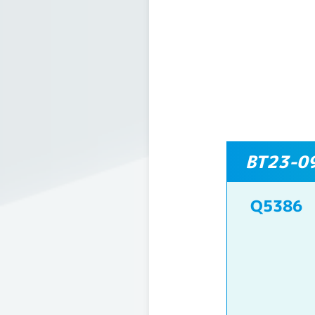
BT23
Q5386