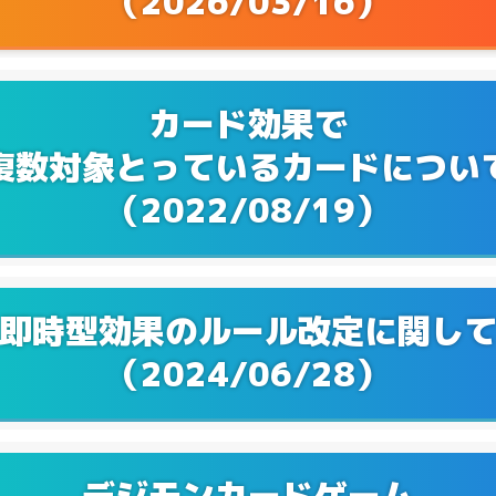
（2026/03/16）
Q&Aを更新！
2/08
Q&Aを更新！
1/17
カード効果で
Q&Aを更新！
0/17
複数対象とっているカードについ
Q&Aを更新！
9/28
（2022/08/19）
Q&Aを更新！
8/25
Q&Aを更新！
7/28
即時型効果のルール改定に関し
Q&Aを更新！
6/23
（2024/06/28）
Q&Aを更新！
5/25
Q&Aを更新！
4/21
デジモンカードゲーム