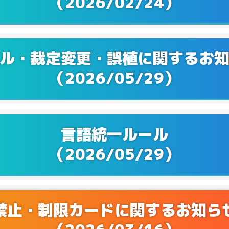
（2026/02/24）
Q&Aを更新！
1/22
Q&Aを更新！
9/20
ル・裁定変更・誤植に関するお
Q&Aを更新！
8/01
（2026/05/29）
Q&Aを更新！
6/21
Q&Aを更新！
5/24
言語統一ルール
Q&Aを更新！
4/19
（2026/05/29）
Q&Aを更新！
3/22
Q&Aを更新！
2/16
禁止・制限カードに関するお知ら
Q&Aを更新！
2/15