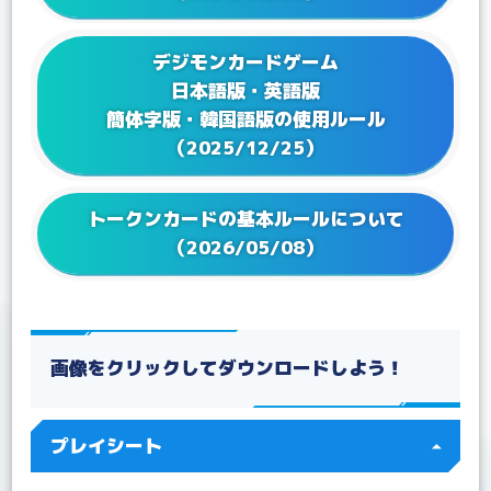
2023/04/21
Q&Aを更新！
2023/02/17
Q&A ブースターパック VSロイヤルナイツ【BT-13】
デジモンカードゲーム
を更新！
日本語版・英語版
2023/01/24
Q&Aを更新！
簡体字版・韓国語版の使用ルール
2022/12/27
Q&Aを更新！
（2025/12/25）
2022/12/16
Q&A テーマブースター オルタナティブビーイング
【EX-04】を更新！
2022/12/16
Q&Aを更新！
トークンカードの基本ルールについて
2022/12/02
Q&A アドバンスデッキ ベルゼブモン【ST-14】を更
（2026/05/08）
新！
2022/11/25
Q&A ブースターパック アクロス・タイム【BT-12】
を更新！
2022/09/22
Q&A ブースターパック ディメンショナルフェイズ
【BT-11】を更新！
画像をクリックしてダウンロードしよう！
2022/08/19
Q&Aを更新！
2022/07/22
Q&A テーマブースター ドラゴンズロア【EX-03】を
プレイシート
更新！
2022/07/15
Q&Aを更新！