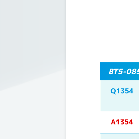
BT5-0
Q1354
A1354