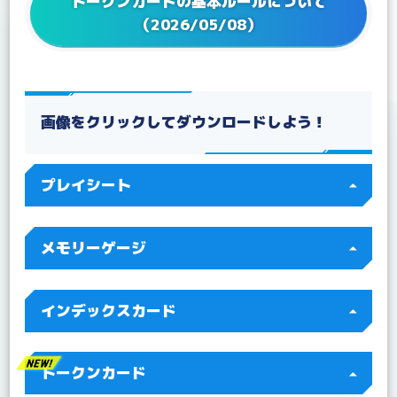
トークンカードの基本ルールについて
2022/12/02
Q&A アドバンスデッキ ベルゼブモン【ST-14】を更
（2026/05/08）
新！
2022/11/25
Q&A ブースターパック アクロス・タイム【BT-12】
を更新！
2022/09/22
Q&A ブースターパック ディメンショナルフェイズ
【BT-11】を更新！
画像をクリックしてダウンロードしよう！
2022/08/19
Q&Aを更新！
2022/07/22
Q&A テーマブースター ドラゴンズロア【EX-03】を
プレイシート
更新！
2022/07/15
Q&Aを更新！
2022/07/04
Q&A 「BT10-112 ジエスモンGX」を更新！
メモリーゲージ
インデックスカード
トークンカード