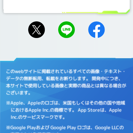
このwebサイトに掲載されているすべての画像・テキスト・
データの無断転用、転載をお断りします。
開発中につき、
本サイトで使用している画像と実際の商品とは異なる場合が
ございます。
※Apple、Appleのロゴは、米国もしくはその他の国や地域
におけるApple Inc.の商標です。
App Storeは、Apple
Inc.のサービスマークです。
※Google Playおよび Google Play ロゴは、Google LLCの