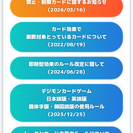
禁止・制限カードに関するお知らせ
2023/12/08
Q&Aを更新！
（2026/03/16）
2023/11/17
Q&Aを更新！
2023/10/17
Q&Aを更新！
カード効果で
2023/09/28
Q&Aを更新！
複数対象とっているカードについて
2023/08/25
Q&Aを更新！
（2022/08/19）
2023/07/28
Q&Aを更新！
2023/06/23
Q&Aを更新！
即時型効果のルール改定に関して
2023/05/25
Q&Aを更新！
（2024/06/28）
2023/04/21
Q&Aを更新！
2023/02/17
Q&A ブースターパック VSロイヤルナイツ【BT-13】
デジモンカードゲーム
を更新！
日本語版・英語版
2023/01/24
Q&Aを更新！
簡体字版・韓国語版の使用ルール
2022/12/27
Q&Aを更新！
（2025/12/25）
2022/12/16
Q&A テーマブースター オルタナティブビーイング
【EX-04】を更新！
2022/12/16
Q&Aを更新！