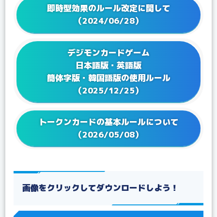
2023/06/23
Q&Aを更新！
即時型効果のルール改定に関して
2023/05/25
Q&Aを更新！
（2024/06/28）
2023/04/21
Q&Aを更新！
2023/02/17
Q&A ブースターパック VSロイヤルナイツ【BT-13】
デジモンカードゲーム
を更新！
日本語版・英語版
2023/01/24
Q&Aを更新！
簡体字版・韓国語版の使用ルール
2022/12/27
Q&Aを更新！
（2025/12/25）
2022/12/16
Q&A テーマブースター オルタナティブビーイング
【EX-04】を更新！
2022/12/16
Q&Aを更新！
トークンカードの基本ルールについて
2022/12/02
Q&A アドバンスデッキ ベルゼブモン【ST-14】を更
（2026/05/08）
新！
2022/11/25
Q&A ブースターパック アクロス・タイム【BT-12】
を更新！
2022/09/22
Q&A ブースターパック ディメンショナルフェイズ
【BT-11】を更新！
画像をクリックしてダウンロードしよう！
2022/08/19
Q&Aを更新！
2022/07/22
Q&A テーマブースター ドラゴンズロア【EX-03】を