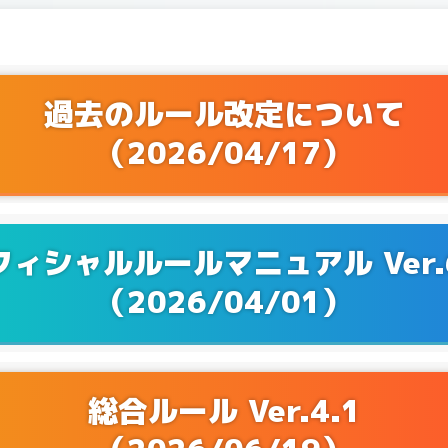
Q&Aを更新！
0/03
Q&Aを更新！
9/05
過去のルール改定について
（2026/04/17）
Q&Aを更新！
7/04
Q&Aを更新！
6/25
Q&Aを更新！
6/13
フィシャルルールマニュアル Ver.6
（2026/04/01）
Q&Aを更新！
4/25
Q&Aを更新！
4/04
Q&Aを更新！
3/27
総合ルール Ver.4.1