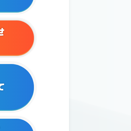
せ
て
て