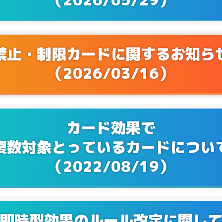
Q&Aを更新！
3/22
Q&Aを更新！
2/16
禁止・制限カードに関するお知ら
Q&Aを更新！
2/15
（2026/03/16）
Q&Aを更新！
2/08
Q&Aを更新！
1/17
カード効果で
Q&Aを更新！
0/17
複数対象とっているカードについ
Q&Aを更新！
9/28
（2022/08/19）
Q&Aを更新！
8/25
Q&Aを更新！
7/28
即時型効果のルール改定に関し