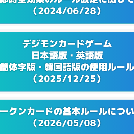
Q&Aを更新！
6/23
（2024/06/28）
Q&Aを更新！
5/25
Q&Aを更新！
4/21
デジモンカードゲーム
日本語版・英語版
Q&A ブースターパック VSロイヤルナイツ【B
2/17
更新！
簡体字版・韓国語版の使用ルー
（2025/12/25）
Q&Aを更新！
1/24
Q&Aを更新！
2/27
Q&A テーマブースター オルタナティブビーイ
2/16
ークンカードの基本ルールにつ
04】を更新！
（2026/05/08）
Q&Aを更新！
2/16