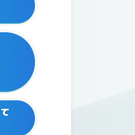
T-13】を
ル
ング【EX-
いて