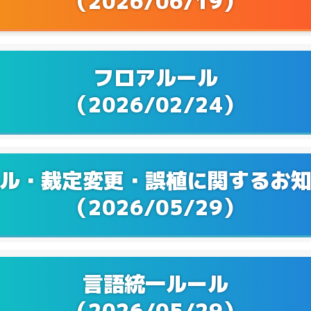
（2026/06/19）
Q&Aを更新！
2/28
Q&Aを更新！
1/24
フロアルール
Q&Aを更新！
2/20
（2026/02/24）
Q&Aを更新！
1/22
Q&Aを更新！
9/20
ル・裁定変更・誤植に関するお
Q&Aを更新！
8/01
（2026/05/29）
Q&Aを更新！
6/21
Q&Aを更新！
5/24
言語統一ルール
Q&Aを更新！
4/19
（2026/05/29）