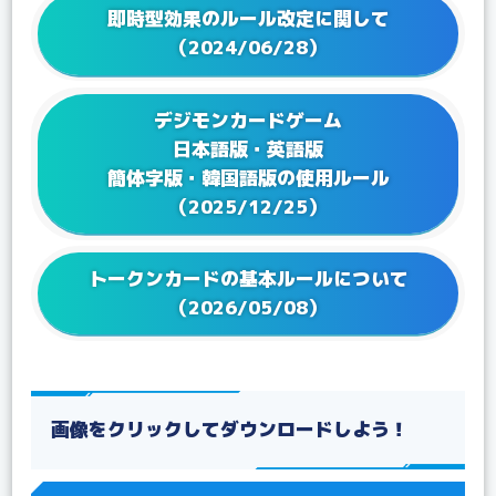
2023/06/23
Q&Aを更新！
即時型効果のルール改定に関して
2023/05/25
Q&Aを更新！
（2024/06/28）
2023/04/21
Q&Aを更新！
2023/02/17
Q&A ブースターパック VSロイヤルナイツ【BT-13】
デジモンカードゲーム
を更新！
日本語版・英語版
2023/01/24
Q&Aを更新！
簡体字版・韓国語版の使用ルール
2022/12/27
Q&Aを更新！
（2025/12/25）
2022/12/16
Q&A テーマブースター オルタナティブビーイング
【EX-04】を更新！
2022/12/16
Q&Aを更新！
トークンカードの基本ルールについて
2022/12/02
Q&A アドバンスデッキ ベルゼブモン【ST-14】を更
（2026/05/08）
新！
2022/11/25
Q&A ブースターパック アクロス・タイム【BT-12】
を更新！
2022/09/22
Q&A ブースターパック ディメンショナルフェイズ
【BT-11】を更新！
画像をクリックしてダウンロードしよう！
2022/08/19
Q&Aを更新！
2022/07/22
Q&A テーマブースター ドラゴンズロア【EX-03】を