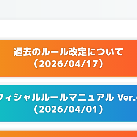
Q&Aを更新！
1/07
Q&Aを更新！
0/03
Q&Aを更新！
9/05
過去のルール改定について
（2026/04/17）
Q&Aを更新！
7/04
Q&Aを更新！
6/25
Q&Aを更新！
6/13
フィシャルルールマニュアル Ver.6
（2026/04/01）
Q&Aを更新！
4/25
Q&Aを更新！
4/04