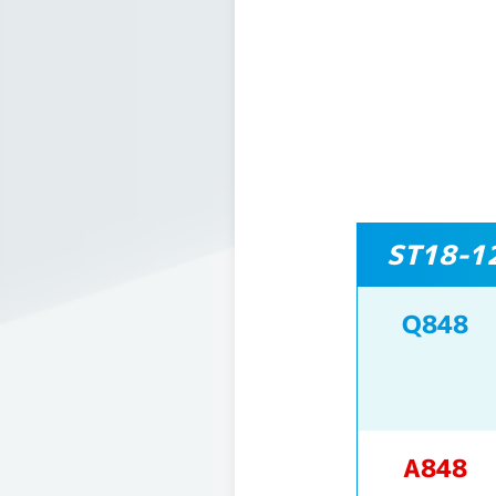
ST18-
Q848
A848