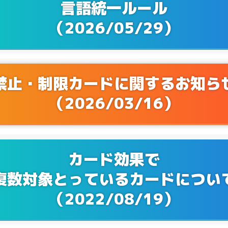
言語統一ルール
Q&Aを更新！
4/19
（2026/05/29）
Q&Aを更新！
3/22
Q&Aを更新！
2/16
禁止・制限カードに関するお知ら
Q&Aを更新！
2/15
（2026/03/16）
Q&Aを更新！
2/08
Q&Aを更新！
1/17
カード効果で
Q&Aを更新！
0/17
複数対象とっているカードについ
Q&Aを更新！
9/28
（2022/08/19）
Q&Aを更新！
8/25