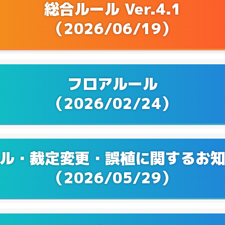
Q&Aを更新！
3/27
総合ルール Ver.4.1
（2026/06/19）
Q&Aを更新！
2/28
Q&Aを更新！
1/24
フロアルール
Q&Aを更新！
2/20
（2026/02/24）
Q&Aを更新！
1/22
Q&Aを更新！
9/20
ル・裁定変更・誤植に関するお
Q&Aを更新！
8/01
（2026/05/29）
Q&Aを更新！
6/21
Q&Aを更新！
5/24