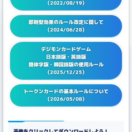
2023/08/25
Q&Aを更新！
（2022/08/19）
2023/07/28
Q&Aを更新！
2023/06/23
Q&Aを更新！
即時型効果のルール改定に関して
2023/05/25
Q&Aを更新！
（2024/06/28）
2023/04/21
Q&Aを更新！
2023/02/17
Q&A ブースターパック VSロイヤルナイツ【BT-13】
デジモンカードゲーム
を更新！
日本語版・英語版
2023/01/24
Q&Aを更新！
簡体字版・韓国語版の使用ルール
2022/12/27
Q&Aを更新！
（2025/12/25）
2022/12/16
Q&A テーマブースター オルタナティブビーイング
【EX-04】を更新！
2022/12/16
Q&Aを更新！
トークンカードの基本ルールについて
2022/12/02
Q&A アドバンスデッキ ベルゼブモン【ST-14】を更
（2026/05/08）
新！
2022/11/25
Q&A ブースターパック アクロス・タイム【BT-12】
を更新！
2022/09/22
Q&A ブースターパック ディメンショナルフェイズ
【BT-11】を更新！
画像をクリックしてダウンロードしよう！