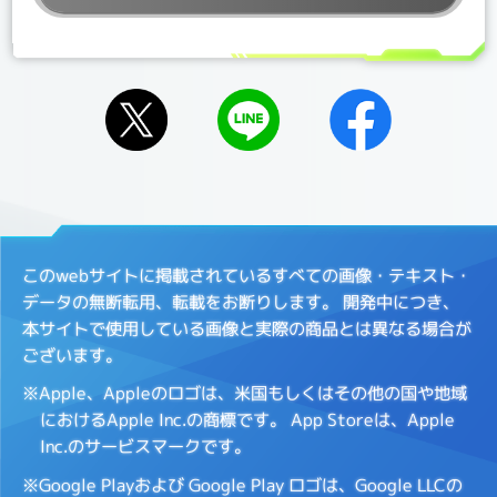
このwebサイトに掲載されているすべての画像・テキスト・
データの無断転用、転載をお断りします。
開発中につき、
本サイトで使用している画像と実際の商品とは異なる場合が
ございます。
※Apple、Appleのロゴは、米国もしくはその他の国や地域
におけるApple Inc.の商標です。
App Storeは、Apple
Inc.のサービスマークです。
※Google Playおよび Google Play ロゴは、Google LLCの