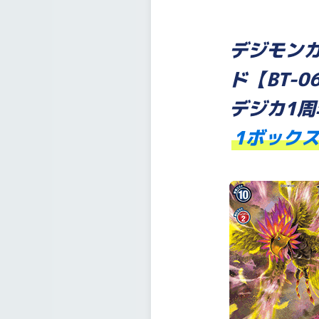
デジモンカ
ド【BT-
デジカ1
1ボック