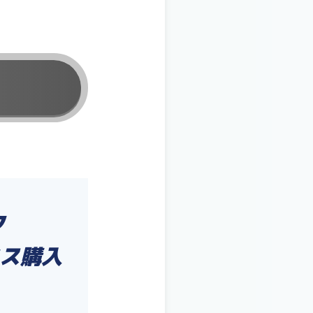
ク
ス購入