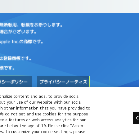
の無断転用、転載をお断りします。
場合がございます。
le Inc.の商標です。
標または登録商標です。
標です。
バシーポリシー
プライバシーノーティス
nalize content and ads, to provide social
out your use of our website with our social
th other information that you have provided to
 We do not set and use cookies for the purpose
C
dia features or web access analytics for our
 are below the age of 16. Please click “Accept
ies. To customize your cookie settings, please