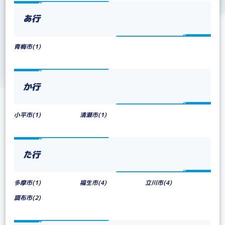
あ行
青梅市(1)
か行
小平市(1)
清瀬市(1)
た行
多摩市(1)
福生市(4)
立川市(4)
調布市(2)